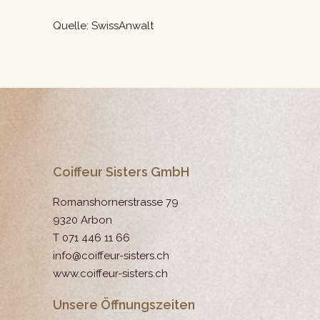
Quelle:
SwissAnwalt
Coiffeur Sisters GmbH
Romanshornerstrasse 79
9320 Arbon
T 071 446 11 66
info@coiffeur-sisters.ch
www.coiffeur-sisters.ch
Unsere Öffnungszeiten