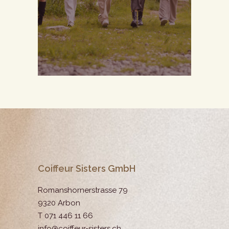
Coiffeur Sisters GmbH
Romanshornerstrasse 79
9320 Arbon
T 071 446 11 66
info@coiffeur-sisters.ch